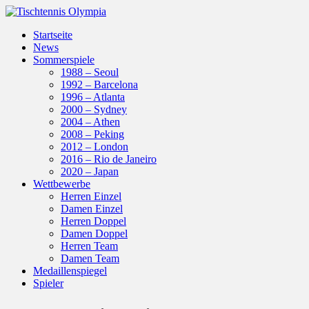
Startseite
News
Sommerspiele
1988 – Seoul
1992 – Barcelona
1996 – Atlanta
2000 – Sydney
2004 – Athen
2008 – Peking
2012 – London
2016 – Rio de Janeiro
2020 – Japan
Wettbewerbe
Herren Einzel
Damen Einzel
Herren Doppel
Damen Doppel
Herren Team
Damen Team
Medaillenspiegel
Spieler