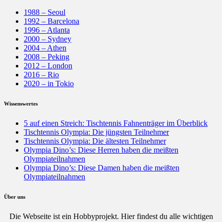
1988 – Seoul
1992 – Barcelona
1996 – Atlanta
2000 – Sydney
2004 – Athen
2008 – Peking
2012 – London
2016 – Rio
2020 – in Tokio
Wissenswertes
5 auf einen Streich: Tischtennis Fahnenträger im Überblick
Tischtennis Olympia: Die jüngsten Teilnehmer
Tischtennis Olympia: Die ältesten Teilnehmer
Olympia Dino’s: Diese Herren haben die meißten
Olympiateilnahmen
Olympia Dino’s: Diese Damen haben die meißten
Olympiateilnahmen
Über uns
Die Webseite ist ein Hobbyprojekt. Hier findest du alle wichtigen