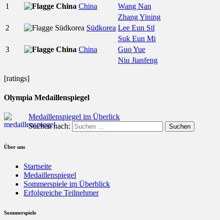
1
China
Wang Nan
Zhang Yining
2
Südkorea
Lee Eun Sil
Suk Eun Mi
3
China
Guo Yue
Niu Jianfeng
[ratings]
Olympia Medaillenspiegel
Medaillenspiegel im Überlick
Suchen nach:
Über uns
Startseite
Medaillenspiegel
Sommerspiele im Überblick
Erfolgreiche Teilnehmer
Sommerspiele