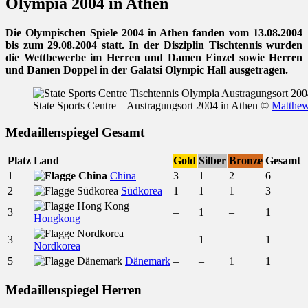
Olympia 2004 in Athen
Die Olympischen Spiele 2004 in Athen fanden vom 13.08.2004
bis zum 29.08.2004 statt. In der Disziplin Tischtennis wurden
die Wettbewerbe im Herren und Damen Einzel sowie Herren
und Damen Doppel in der Galatsi Olympic Hall ausgetragen.
State Sports Centre – Austragungsort 2004 in Athen ©
Matthe
Medaillenspiegel Gesamt
Platz
Land
Gold
Silber
Bronze
Gesamt
1
China
3
1
2
6
2
Südkorea
1
1
1
3
3
–
1
–
1
Hongkong
3
–
1
–
1
Nordkorea
5
Dänemark
–
–
1
1
Medaillenspiegel Herren