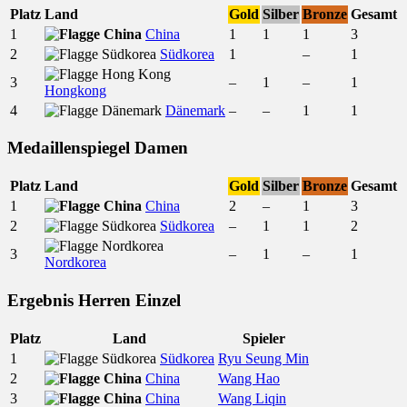
Platz
Land
Gold
Silber
Bronze
Gesamt
1
China
1
1
1
3
2
Südkorea
1
–
1
3
–
1
–
1
Hongkong
4
Dänemark
–
–
1
1
Medaillenspiegel Damen
Platz
Land
Gold
Silber
Bronze
Gesamt
1
China
2
–
1
3
2
Südkorea
–
1
1
2
3
–
1
–
1
Nordkorea
Ergebnis Herren Einzel
Platz
Land
Spieler
1
Südkorea
Ryu Seung Min
2
China
Wang Hao
3
China
Wang Liqin