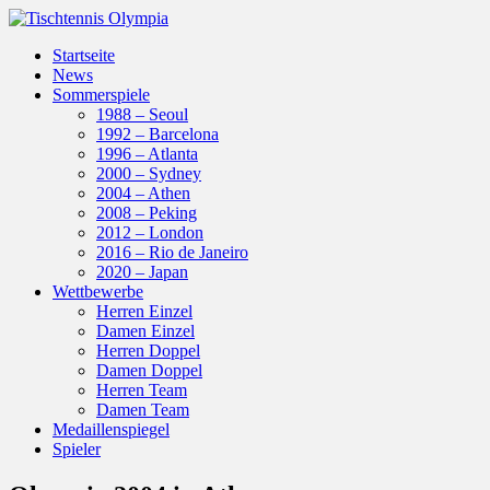
Startseite
News
Sommerspiele
1988 – Seoul
1992 – Barcelona
1996 – Atlanta
2000 – Sydney
2004 – Athen
2008 – Peking
2012 – London
2016 – Rio de Janeiro
2020 – Japan
Wettbewerbe
Herren Einzel
Damen Einzel
Herren Doppel
Damen Doppel
Herren Team
Damen Team
Medaillenspiegel
Spieler