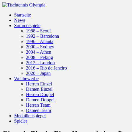
Startseite
News
Sommerspiele
1988 – Seoul
1992 – Barcelona
1996 – Atlanta
2000 – Sydney
2004 – Athen
2008 – Peking
2012 – London
2016 – Rio de Janeiro
2020 – Japan
Wettbewerbe
Herren Einzel
Damen Einzel
Herren Doppel
Damen Doppel
Herren Team
Damen Team
Medaillenspiegel
Spieler