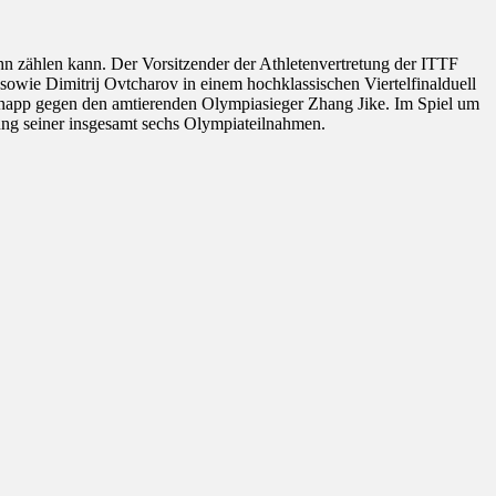
 ihn zählen kann. Der Vorsitzender der Athletenvertretung der ITTF
 sowie Dimitrij Ovtcharov in einem hochklassischen Viertelfinalduell
knapp gegen den amtierenden Olympiasieger Zhang Jike. Im Spiel um
rung seiner insgesamt sechs Olympiateilnahmen.