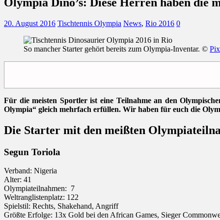
Olympia Dino’s: Diese Herren haben die 
20. August 2016
Tischtennis Olympia
News
,
Rio 2016
0
So mancher Starter gehört bereits zum Olympia-Inventar. ©
Pi
Für die meisten Sportler ist eine Teilnahme an den Olympische
Olympia“ gleich mehrfach erfüllen. Wir haben für euch die Oly
Die Starter mit den meißten Olympiateiln
Segun Toriola
Verband: Nigeria
Alter: 41
Olympiateilnahmen: 7
Weltranglistenplatz: 122
Spielstil: Rechts, Shakehand, Angriff
Größte Erfolge: 13x Gold bei den African Games, Sieger Commonw