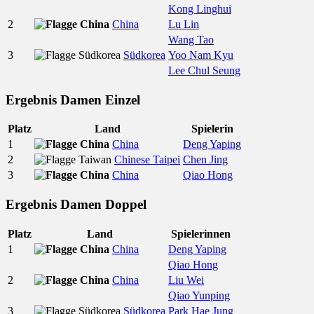
Kong Linghui
2
China
Lu Lin
Wang Tao
3
Südkorea
Yoo Nam Kyu
Lee Chul Seung
Ergebnis Damen Einzel
Platz
Land
Spielerin
1
China
Deng Yaping
2
Chinese Taipei
Chen Jing
3
China
Qiao Hong
Ergebnis Damen Doppel
Platz
Land
Spielerinnen
1
China
Deng Yaping
Qiao Hong
2
China
Liu Wei
Qiao Yunping
3
Südkorea
Park Hae Jung