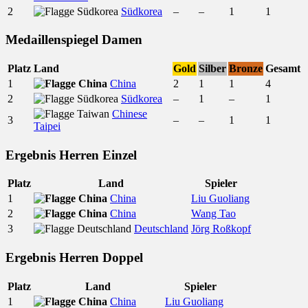
2
Südkorea
–
–
1
1
Medaillenspiegel Damen
Platz
Land
Gold
Silber
Bronze
Gesamt
1
China
2
1
1
4
2
Südkorea
–
1
–
1
Chinese
3
–
–
1
1
Taipei
Ergebnis Herren Einzel
Platz
Land
Spieler
1
China
Liu Guoliang
2
China
Wang Tao
3
Deutschland
Jörg Roßkopf
Ergebnis Herren Doppel
Platz
Land
Spieler
1
China
Liu Guoliang