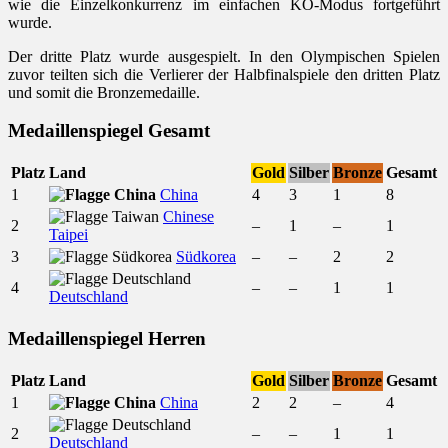
wie die Einzelkonkurrenz im einfachen KO-Modus fortgeführt
wurde.
Der dritte Platz wurde ausgespielt. In den Olympischen Spielen
zuvor teilten sich die Verlierer der Halbfinalspiele den dritten Platz
und somit die Bronzemedaille.
Medaillenspiegel Gesamt
Platz
Land
Gold
Silber
Bronze
Gesamt
1
China
4
3
1
8
Chinese
2
–
1
–
1
Taipei
3
Südkorea
–
–
2
2
4
–
–
1
1
Deutschland
Medaillenspiegel Herren
Platz
Land
Gold
Silber
Bronze
Gesamt
1
China
2
2
–
4
2
–
–
1
1
Deutschland