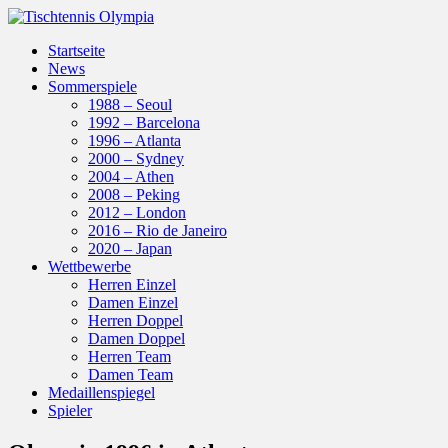
Startseite
News
Sommerspiele
1988 – Seoul
1992 – Barcelona
1996 – Atlanta
2000 – Sydney
2004 – Athen
2008 – Peking
2012 – London
2016 – Rio de Janeiro
2020 – Japan
Wettbewerbe
Herren Einzel
Damen Einzel
Herren Doppel
Damen Doppel
Herren Team
Damen Team
Medaillenspiegel
Spieler