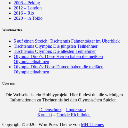
2008 – Peking
2012 – London
2016 – Rio
2020 – in Tokio
Wissenswertes
5 auf einen Streich: Tischtennis Fahnenträger im Überblick
Tischtennis Olympia: Die jüngsten Teilnehmer
Tischtennis Olympia: Die ältesten Teilnehmer
Olympia Dino’s: Diese Herren haben die meißten
Olympiateilnahmen
Olympia Dino’s: Diese Damen haben die meißten
Olympiateilnahmen
Über uns
Die Webseite ist ein Hobbyprojekt. Hier findest du alle wichtigen
Informationen zu Tischtennis bei den Olympischen Spielen.
Datenschutz
–
Impressum
–
Kontakt
–
Cookie Richtlinien
Copyright © 2026 | WordPress Theme von
MH Themes