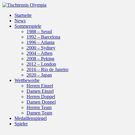
Startseite
News
Sommerspiele
1988 – Seoul
1992 – Barcelona
1996 – Atlanta
2000 – Sydney
2004 – Athen
2008 – Peking
2012 – London
2016 – Rio de Janeiro
2020 – Japan
Wettbewerbe
Herren Einzel
Damen Einzel
Herren Doppel
Damen Doppel
Herren Team
Damen Team
Medaillenspiegel
Spieler