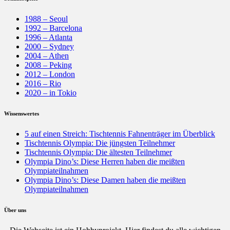
1988 – Seoul
1992 – Barcelona
1996 – Atlanta
2000 – Sydney
2004 – Athen
2008 – Peking
2012 – London
2016 – Rio
2020 – in Tokio
Wissenswertes
5 auf einen Streich: Tischtennis Fahnenträger im Überblick
Tischtennis Olympia: Die jüngsten Teilnehmer
Tischtennis Olympia: Die ältesten Teilnehmer
Olympia Dino’s: Diese Herren haben die meißten
Olympiateilnahmen
Olympia Dino’s: Diese Damen haben die meißten
Olympiateilnahmen
Über uns