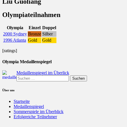
Liu Guoliang
Olympiateilnahmen
Olympia
Einzel
Doppel
2000 Sydney
Bronze
Silber
1996 Atlanta
Gold
Gold
[ratings]
Olympia Medaillenspiegel
Medaillenspiegel im Überlick
Suchen
nach:
Über uns
Startseite
Medaillenspiegel
Sommerspiele im Überblick
Erfolgreiche Teilnehmer