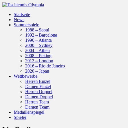
Startseite
News
Sommerspiele
1988 – Seoul
1992 – Barcelona
1996 – Atlanta
2000 – Sydney
2004 – Athen
2008 – Peking
2012 – London
2016 – Rio de Janeiro
2020 – Japan
Wettbewerbe
Herren Einzel
Damen Einzel
Herren Doppel
Damen Doppel
Herren Team
Damen Team
Medaillenspiegel
Spieler