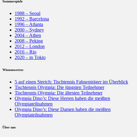
Sommerspiele
1988 – Seoul
1992 – Barcelona
1996 – Atlanta
2000 – Sydney
2004 – Athen
2008 – Peking
2012 – London
2016 – Rio
2020 – in Tokio
Wissenswertes
5 auf einen Streich: Tischtennis Fahnenträger im Überblick
Tischtennis Olympia: Die jüngsten Teilnehmer
Tischtennis Olympia: Die ältesten Teilnehmer
Olympia Dino’s: Diese Herren haben die meißten
Olympiateilnahmen
Olympia Dino’s: Diese Damen haben die meißten
Olympiateilnahmen
Über uns