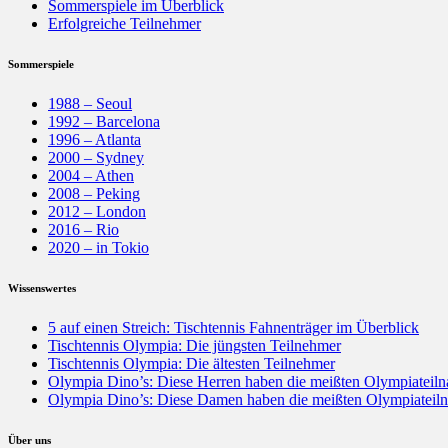
Sommerspiele im Überblick
Erfolgreiche Teilnehmer
Sommerspiele
1988 – Seoul
1992 – Barcelona
1996 – Atlanta
2000 – Sydney
2004 – Athen
2008 – Peking
2012 – London
2016 – Rio
2020 – in Tokio
Wissenswertes
5 auf einen Streich: Tischtennis Fahnenträger im Überblick
Tischtennis Olympia: Die jüngsten Teilnehmer
Tischtennis Olympia: Die ältesten Teilnehmer
Olympia Dino’s: Diese Herren haben die meißten Olympiateil
Olympia Dino’s: Diese Damen haben die meißten Olympiateil
Über uns