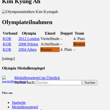
Kim Kyung Ah
Olympiateilnahmen
Verband
Olympia
Einzel
Doppel
Team
KOR
2012 London
Viertelfinale
–
4. Platz
KOR
2008 Peking
Achtelfinale
–
Bronze
KOR
2004 Athen
Bronze
4. Platz
–
[ratings]
Olympia Medaillenspiegel
Medaillenspiegel im Überlick
Suchen nach:
Über uns
Startseite
Medaillenspiegel