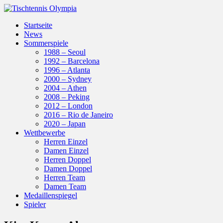
Startseite
News
Sommerspiele
1988 – Seoul
1992 – Barcelona
1996 – Atlanta
2000 – Sydney
2004 – Athen
2008 – Peking
2012 – London
2016 – Rio de Janeiro
2020 – Japan
Wettbewerbe
Herren Einzel
Damen Einzel
Herren Doppel
Damen Doppel
Herren Team
Damen Team
Medaillenspiegel
Spieler