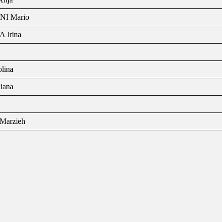
I Mario
 Irina
lina
ana
arzieh