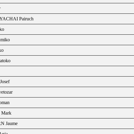
y
ACHAI Pairuch
ko
miko
ko
atoko
osef
etozar
oman
Mark
N Jaume
nja