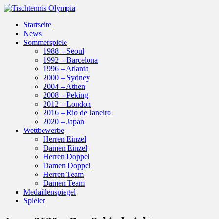
Startseite
News
Sommerspiele
1988 – Seoul
1992 – Barcelona
1996 – Atlanta
2000 – Sydney
2004 – Athen
2008 – Peking
2012 – London
2016 – Rio de Janeiro
2020 – Japan
Wettbewerbe
Herren Einzel
Damen Einzel
Herren Doppel
Damen Doppel
Herren Team
Damen Team
Medaillenspiegel
Spieler