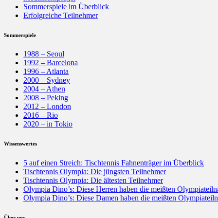
Sommerspiele im Überblick
Erfolgreiche Teilnehmer
Sommerspiele
1988 – Seoul
1992 – Barcelona
1996 – Atlanta
2000 – Sydney
2004 – Athen
2008 – Peking
2012 – London
2016 – Rio
2020 – in Tokio
Wissenswertes
5 auf einen Streich: Tischtennis Fahnenträger im Überblick
Tischtennis Olympia: Die jüngsten Teilnehmer
Tischtennis Olympia: Die ältesten Teilnehmer
Olympia Dino’s: Diese Herren haben die meißten Olympiateil
Olympia Dino’s: Diese Damen haben die meißten Olympiateil
Über uns