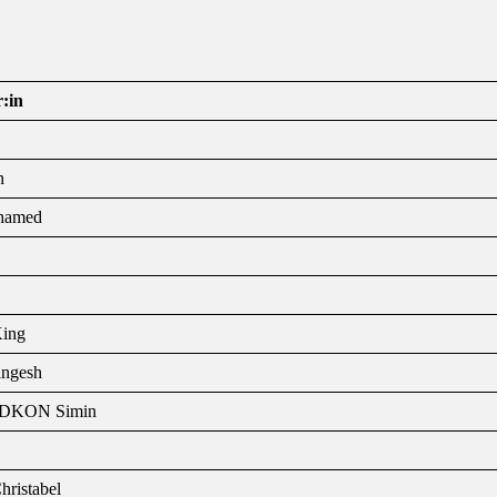
r:in
n
hamed
ing
ngesh
DKON Simin
ristabel