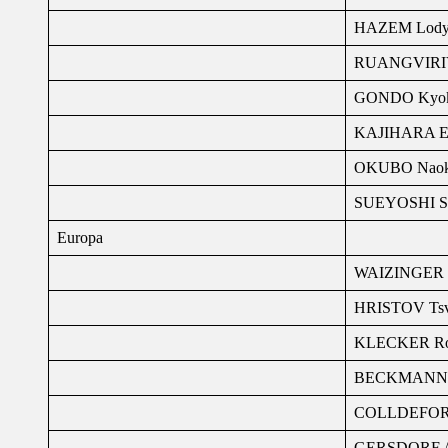
HAZEM Lod
RUANGVIRIY
GONDO Kyo
KAJIHARA E
OKUBO Nao
SUEYOSHI S
Europa
WAIZINGER J
HRISTOV Tsv
KLECKER R
BECKMANN 
COLLDEFOR
GERSDORF A