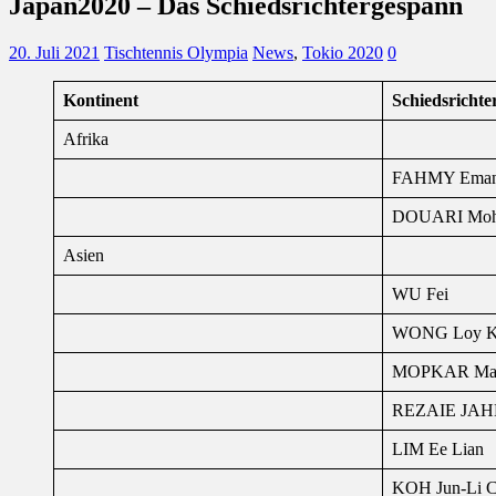
Japan2020 – Das Schiedsrichtergespann
20. Juli 2021
Tischtennis Olympia
News
,
Tokio 2020
0
Kontinent
Schiedsrichte
Afrika
FAHMY Ema
DOUARI Mo
Asien
WU Fei
WONG Loy K
MOPKAR Ma
REZAIE JAH
LIM Ee Lian
KOH Jun-Li Ch