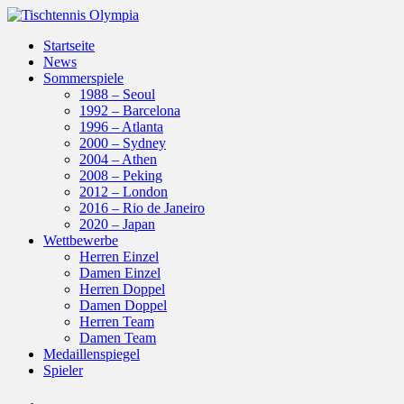
Startseite
News
Sommerspiele
1988 – Seoul
1992 – Barcelona
1996 – Atlanta
2000 – Sydney
2004 – Athen
2008 – Peking
2012 – London
2016 – Rio de Janeiro
2020 – Japan
Wettbewerbe
Herren Einzel
Damen Einzel
Herren Doppel
Damen Doppel
Herren Team
Damen Team
Medaillenspiegel
Spieler