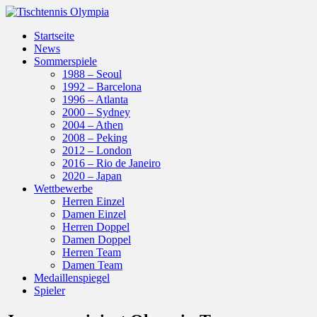
Startseite
News
Sommerspiele
1988 – Seoul
1992 – Barcelona
1996 – Atlanta
2000 – Sydney
2004 – Athen
2008 – Peking
2012 – London
2016 – Rio de Janeiro
2020 – Japan
Wettbewerbe
Herren Einzel
Damen Einzel
Herren Doppel
Damen Doppel
Herren Team
Damen Team
Medaillenspiegel
Spieler