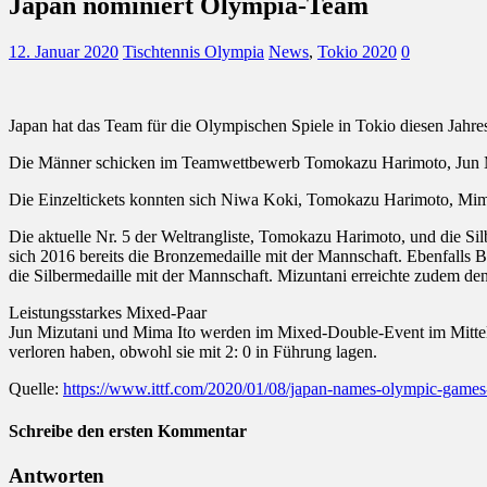
Japan nominiert Olympia-Team
12. Januar 2020
Tischtennis Olympia
News
,
Tokio 2020
0
Japan hat das Team für die Olympischen Spiele in Tokio diesen Jahres
Die Männer schicken im Teamwettbewerb Tomokazu Harimoto, Jun M
Die Einzeltickets konnten sich Niwa Koki, Tomokazu Harimoto, Mima
Die aktuelle Nr. 5 der Weltrangliste, Tomokazu Harimoto, und die S
sich 2016 bereits die Bronzemedaille mit der Mannschaft. Ebenfalls
die Silbermedaille mit der Mannschaft. Mizuntani erreichte zudem den 
Leistungsstarkes Mixed-Paar
Jun Mizutani und Mima Ito werden im Mixed-Double-Event im Mittel
verloren haben, obwohl sie mit 2: 0 in Führung lagen.
Quelle:
https://www.ittf.com/2020/01/08/japan-names-olympic-games
Schreibe den ersten Kommentar
Antworten