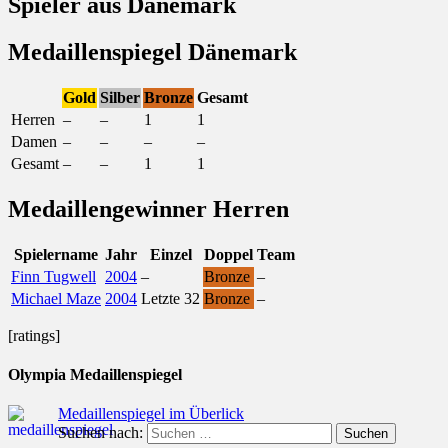
Spieler aus Dänemark
Medaillenspiegel Dänemark
Gold
Silber
Bronze
Gesamt
Herren
–
–
1
1
Damen
–
–
–
–
Gesamt
–
–
1
1
Medaillengewinner Herren
Spielername
Jahr
Einzel
Doppel
Team
Finn Tugwell
2004
–
Bronze
–
Michael Maze
2004
Letzte 32
Bronze
–
[ratings]
Olympia Medaillenspiegel
Medaillenspiegel im Überlick
Suchen nach: