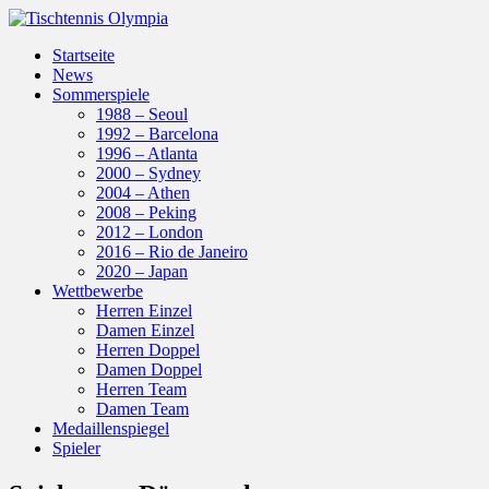
Startseite
News
Sommerspiele
1988 – Seoul
1992 – Barcelona
1996 – Atlanta
2000 – Sydney
2004 – Athen
2008 – Peking
2012 – London
2016 – Rio de Janeiro
2020 – Japan
Wettbewerbe
Herren Einzel
Damen Einzel
Herren Doppel
Damen Doppel
Herren Team
Damen Team
Medaillenspiegel
Spieler