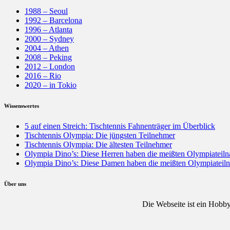
1988 – Seoul
1992 – Barcelona
1996 – Atlanta
2000 – Sydney
2004 – Athen
2008 – Peking
2012 – London
2016 – Rio
2020 – in Tokio
Wissenswertes
5 auf einen Streich: Tischtennis Fahnenträger im Überblick
Tischtennis Olympia: Die jüngsten Teilnehmer
Tischtennis Olympia: Die ältesten Teilnehmer
Olympia Dino’s: Diese Herren haben die meißten Olympiateil
Olympia Dino’s: Diese Damen haben die meißten Olympiateil
Über uns
Die Webseite ist ein Hobby