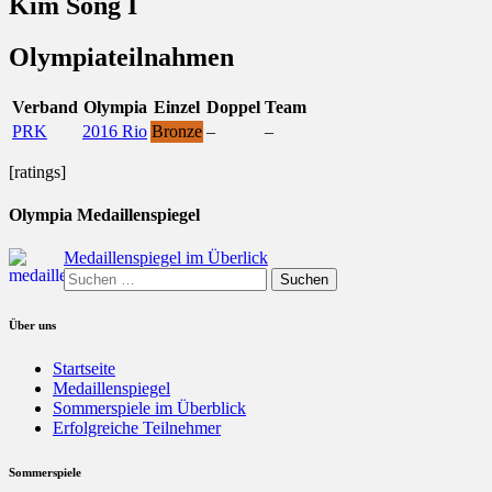
Kim Song I
Olympiateilnahmen
Verband
Olympia
Einzel
Doppel
Team
PRK
2016 Rio
Bronze
–
–
[ratings]
Olympia Medaillenspiegel
Medaillenspiegel im Überlick
Suchen
nach:
Über uns
Startseite
Medaillenspiegel
Sommerspiele im Überblick
Erfolgreiche Teilnehmer
Sommerspiele