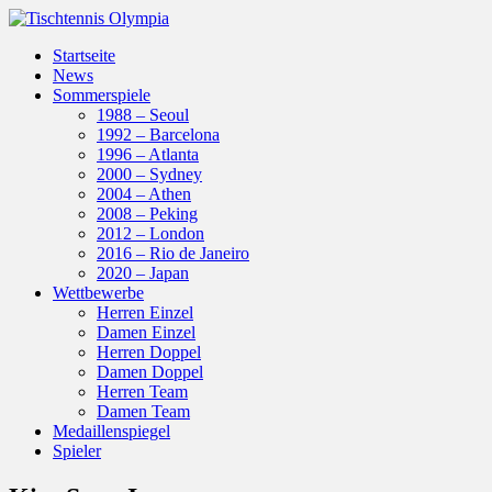
Startseite
News
Sommerspiele
1988 – Seoul
1992 – Barcelona
1996 – Atlanta
2000 – Sydney
2004 – Athen
2008 – Peking
2012 – London
2016 – Rio de Janeiro
2020 – Japan
Wettbewerbe
Herren Einzel
Damen Einzel
Herren Doppel
Damen Doppel
Herren Team
Damen Team
Medaillenspiegel
Spieler