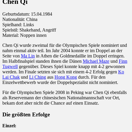
Chen Qi
Geburtsdatum: 15.04.1984
Nationalität: China
Spielhand: Links
Spielstil: Shakehand, Angriff
Material: Noppen innen
Chen Qi wurde zweimal für die Olympischen Spiele nominiert und
nahm einmal aktiv teil. Im Jahr 2004 konnte er im Doppel an der
Seite von
Ma Lin
in Athen die Goldmedaillie im Doppel erringen.
Im Halbfinalspiel standen ihnen die Dänen
Michael Maze
und
Finn
Tugwell
gegenüber. Dieses Spiel konnte knapp mit 4-2 gewonnen
werden. Im Finale setzten sie sich mit einem 4-2 Erfolg gegen
Ko
Lai Chak
und
Li Ching
aus
Hong Kong
durch. Für den
Einzelwettbewerb wurde der Doppelspezialist nicht nominiert.
Für die Olympischen Spiele 2008 in Peking war Chen Qi ebenfalls
als Reservemann der chinesischen Nationalmannschaft vor Ort,
bekam dort aber nicht die Chance auf einen Einsatz.
Die größten Erfolge
Einzel: